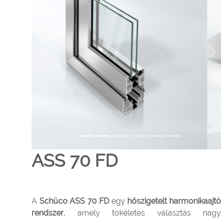
Previous
Ne
ASS 70 FD
A
Schüco ASS 70 FD
egy
hőszigetelt harmonikaajt
rendszer
, amely tökéletes választás nagy