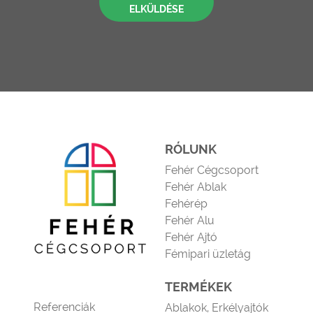
ELKÜLDÉSE
RÓLUNK
Fehér Cégcsoport
Fehér Ablak
Fehérép
Fehér Alu
Fehér Ajtó
Fémipari üzletág
TERMÉKEK
Referenciák
Ablakok, Erkélyajtók