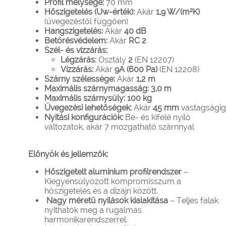
Profil mélysége:
70 mm
Hőszigetelés (Uw-érték):
Akár
1,9 W/(m²K)
(üvegezéstől függően)
Hangszigetelés:
Akár
40 dB
Betörésvédelem:
Akár
RC 2
Szél- és vízzárás:
Légzárás:
Osztály
2
(EN 12207)
Vízzárás:
Akár
9A (600 Pa)
(EN 12208)
Szárny szélessége:
Akár
1,2 m
Maximális szárnymagasság:
3,0 m
Maximális szárnysúly:
100 kg
Üvegezési lehetőségek:
Akár
45 mm
vastagságig
Nyitási konfigurációk:
Be- és kifelé nyíló
változatok, akár 7 mozgatható szárnnyal
Előnyök és jellemzők:
Hőszigetelt alumínium profilrendszer
–
Kiegyensúlyozott kompromisszum a
hőszigetelés és a dizájn között.
Nagy méretű nyílások kialakítása
– Teljes falak
nyithatók meg a rugalmas
harmonikarendszerrel.