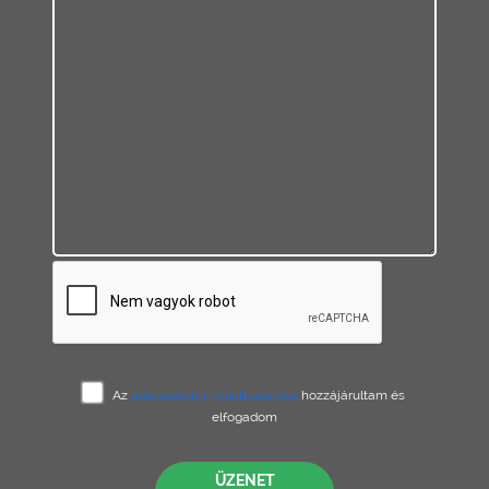
Az
adatvédelmi nyilatkozathoz
hozzájárultam és
elfogadom
ÜZENET